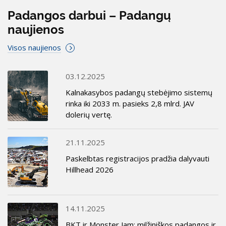
Padangos darbui – Padangų
naujienos
Visos naujienos
03.12.2025
Kalnakasybos padangų stebėjimo sistemų
rinka iki 2033 m. pasieks 2,8 mlrd. JAV
dolerių vertę.
21.11.2025
Paskelbtas registracijos pradžia dalyvauti
Hillhead 2026
14.11.2025
BKT ir Monster Jam: milžiniškos padangos ir