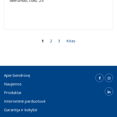
Skersmuo, colis: 25
1
2
3
Kitas
Apie bendrovę
Naujienos
Produktai
Internetinė parduotuvė
Garantija ir kokybė