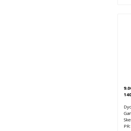
9.0
140
Dyd
Gam
Ske
PR: