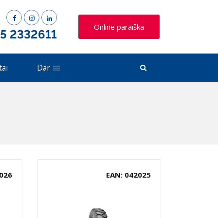
Online paraiška
 5 2332611
tai
Dar
026
EAN: 042025