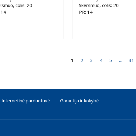
rsmuo, colis: 20
Skersmuo, colis: 20
 14
PR: 14
1
2
3
4
5
...
31
Internetinė parduotuvė
Garantija ir kokybė