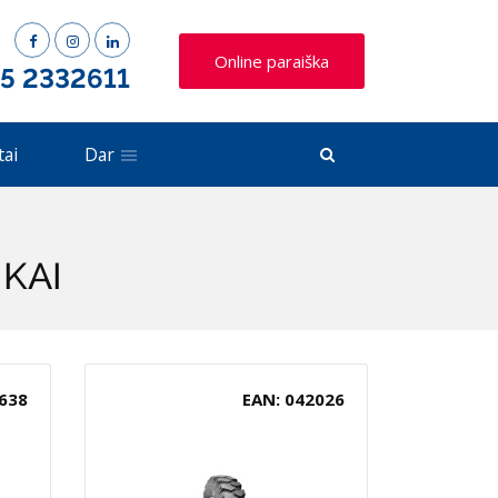
Online paraiška
 5 2332611
tai
Dar
IKAI
638
EAN: 042026