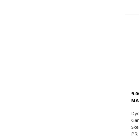
9.0
MA
Dyd
Gam
Ske
PR: