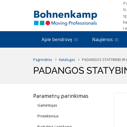
P
tr
sp
ka
ra
Apie bendrovę
Naujienos
Pagrindinis
Katalogas
PADANGOS STATYBINEI IR K
PADANGOS STATYBINE
Parametrų parinkimas
Gamintojas
Protektorius
Radialinė / įstrižainė