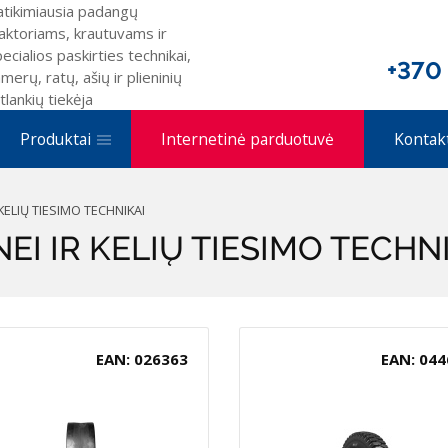
atikimiausia padangų
aktoriams, krautuvams ir
ecialios paskirties technikai,
+370
merų, ratų, ašių ir plieninių
tlankių tiekėja
Produktai
Internetinė parduotuvė
Kontak
ELIŲ TIESIMO TECHNIKAI
I IR KELIŲ TIESIMO TECHN
EAN: 026363
EAN: 044