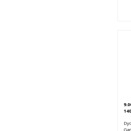
9.0
140
Dyd
Gam