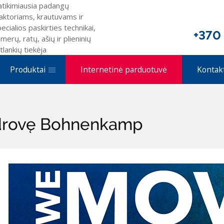
atikimiausia padangų
aktoriams, krautuvams ir
ecialios paskirties technikai,
+370
merų, ratų, ašių ir plieninių
tlankių tiekėja
Produktai
Internetinė parduotuvė
Kontak
ndrovę Bohnenkamp