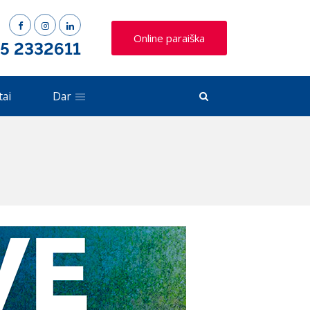
Online paraiška
 5 2332611
tai
Dar