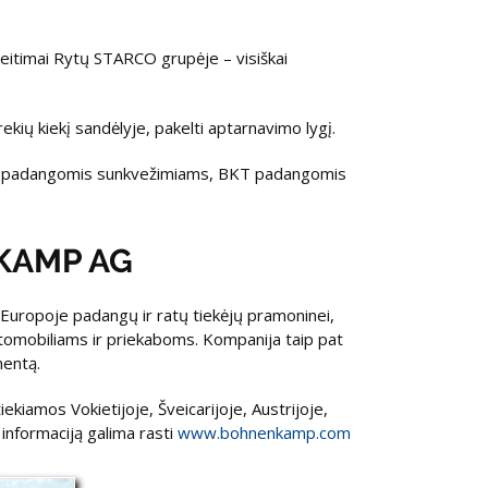
keitimai Rytų STARCO grupėje – visiškai
ekių kiekį sandėlyje, pakelti aptarnavimo lygį.
er padangomis sunkvežimiams, BKT padangomis
NKAMP AG
uropoje padangų ir ratų tiekėjų pramoninei,
automobiliams ir priekaboms. Kompanija taip pat
mentą.
ekiamos Vokietijoje, Šveicarijoje, Austrijoje,
ę informaciją galima rasti
www.bohnenkamp.com