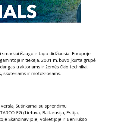
 smarkiai išaugo ir tapo didžiausia Europoje
gamintoja ir tiekėja. 2001 m. buvo įkurta grupė
dangas traktoriams ir žemės ūkio technikai,
ms, skuteriams ir motokrosams.
 verslą. Sutinkamai su sprendimu
RCO EG (Lietuva, Baltarusija, Estija,
je Skandinavijoje, Vokietijoje ir Beniliukso