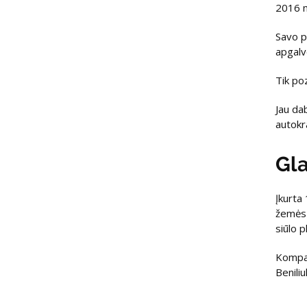
2016 m
Savo p
apgalv
Tik po
Jau da
autokr
Gl
Įkurta
žemės 
siūlo 
Kompan
Beniliu