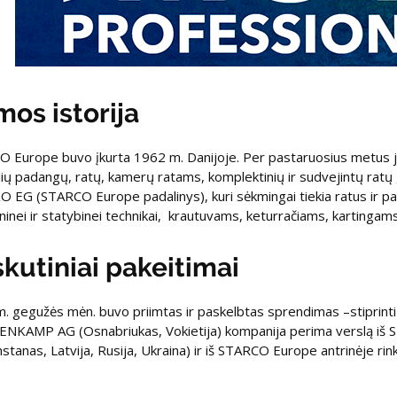
mos istorija
 Europe buvo įkurta 1962 m. Danijoje. Per pastaruosius metus ji
lių padangų, ratų, kamerų ratams, komplektinių ir sudvejintų ratų 
 EG (STARCO Europe padalinys), kuri sėkmingai tiekia ratus ir pa
inei ir statybinei technikai, krautuvams, keturračiams, kartinga
kutiniai pakeitimai
. gegužės mėn. buvo priimtas ir paskelbtas sprendimas –stiprinti
KAMP AG (Osnabriukas, Vokietija) kompanija perima verslą iš STA
stanas, Latvija, Rusija, Ukraina) ir iš STARCO Europe antrinėje rinko