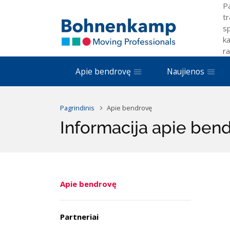
P
tr
sp
ka
ra
Apie bendrovę
Naujienos
Pagrindinis
Apie bendrovę
Informacija apie be
Apie bendrovę
Partneriai