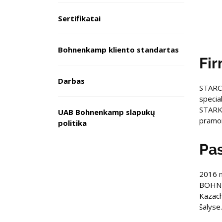
Sertifikatai
Bohnenkamp kliento standartas
Fir
Darbas
STARCO
specia
STARKO
UAB Bohnenkamp slapukų
pramon
politika
Pas
2016 m
BOHNEN
Kazach
šalyse.