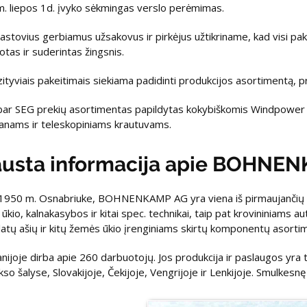
. liepos 1d. įvyko sėkmingas verslo perėmimas.
astovius gerbiamus užsakovus ir pirkėjus užtikriname, kad visi pa
otas ir suderintas žingsnis.
zityviais pakeitimais siekiama padidinti produkcijos asortimentą, pr
bar SEG prekių asortimentas papildytas kokybiškomis Windpow
anams ir teleskopiniams krautuvams.
austa informacija apie BOHNE
 1950 m. Osnabriuke, BOHNENKAMP AG yra viena iš pirmaujančių E
ūkio, kalnakasybos ir kitai spec. technikai, taip pat krovininiams 
platų ašių ir kitų žemės ūkio įrenginiams skirtų komponentų asorti
ijoje dirba apie 260 darbuotojų. Jos produkcija ir paslaugos yra ti
kso šalyse, Slovakijoje, Čekijoje, Vengrijoje ir Lenkijoje. Smulkesn