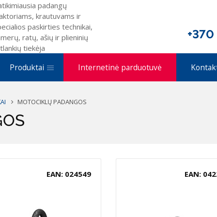
atikimiausia padangų
aktoriams, krautuvams ir
ecialios paskirties technikai,
+370
merų, ratų, ašių ir plieninių
tlankių tiekėja
Produktai
Internetinė parduotuvė
Kontak
AI
MOTOCIKLŲ PADANGOS
GOS
EAN: 024549
EAN: 042