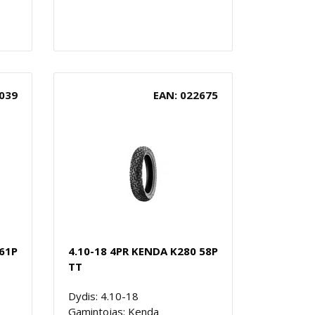
039
EAN: 022675
 61P
4.10-18 4PR KENDA K280 58P
TT
Dydis: 4.10-18
Gamintojas: Kenda