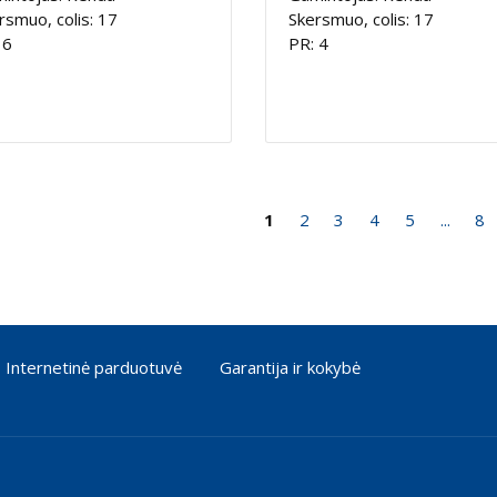
rsmuo, colis: 17
Skersmuo, colis: 17
 6
PR: 4
1
2
3
4
5
...
8
Internetinė parduotuvė
Garantija ir kokybė