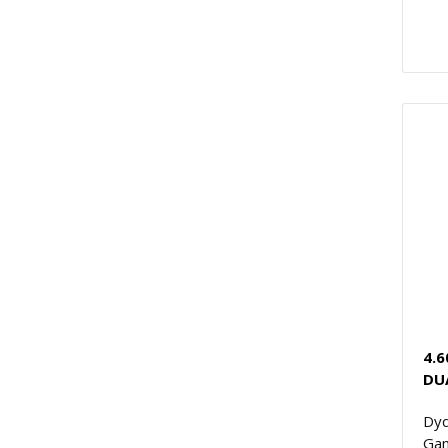
4.6
DU
Dyd
Gam