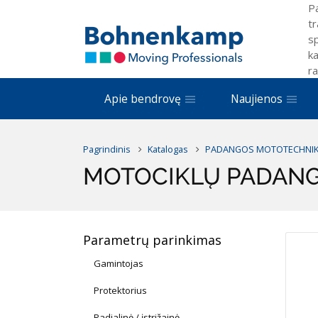
P
tr
sp
ka
ra
Apie bendrovę
Naujienos
Pagrindinis
Katalogas
PADANGOS MOTOTECHNIK
MOTOCIKLŲ PADAN
Parametrų parinkimas
Gamintojas
Protektorius
Radialinė / įstrižainė