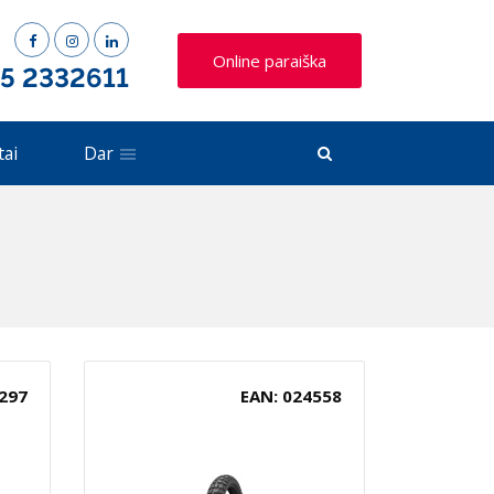
Online paraiška
 5 2332611
tai
Dar
297
EAN: 024558