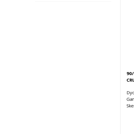
90
CRU
Dyd
Gam
Ske