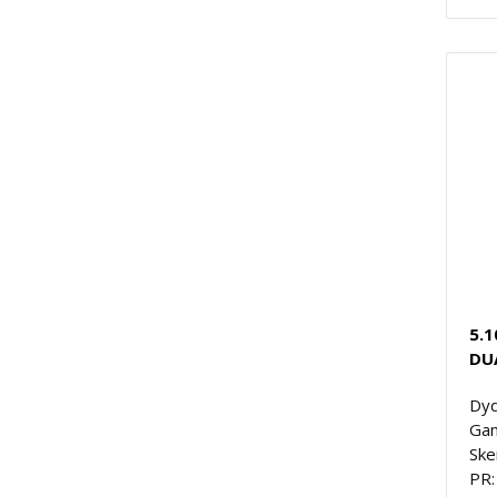
5.1
DU
Dyd
Gam
Ske
PR: