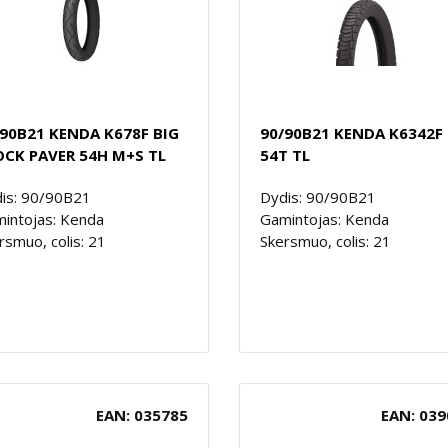
/90B21 KENDA K678F BIG
90/90B21 KENDA K6342F
OCK PAVER 54H M+S TL
54T TL
is: 90/90B21
Dydis: 90/90B21
intojas: Kenda
Gamintojas: Kenda
rsmuo, colis: 21
Skersmuo, colis: 21
EAN: 035785
EAN: 039