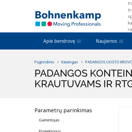
P
tr
sp
ka
ra
Apie bendrovę
Naujienos
Pagrindinis
Katalogas
PADANGOS UOSTO KROVOS
PADANGOS KONTEIN
KRAUTUVAMS IR RT
Parametrų parinkimas
Gamintojas
Protektorius