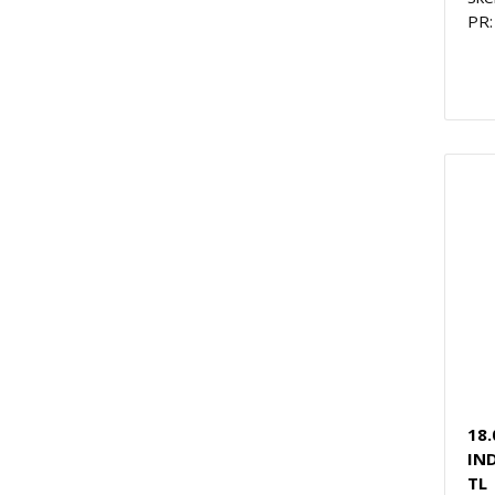
PR:
18
IN
TL