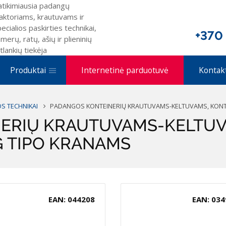
atikimiausia padangų
aktoriams, krautuvams ir
ecialios paskirties technikai,
+370
merų, ratų, ašių ir plieninių
tlankių tiekėja
Produktai
Internetinė parduotuvė
Kontak
 TECHNIKAI
PADANGOS KONTEINERIŲ KRAUTUVAMS-KELTUVAMS, KONTE
ERIŲ KRAUTUVAMS-KELTUV
G TIPO KRANAMS
EAN: 044208
EAN: 034