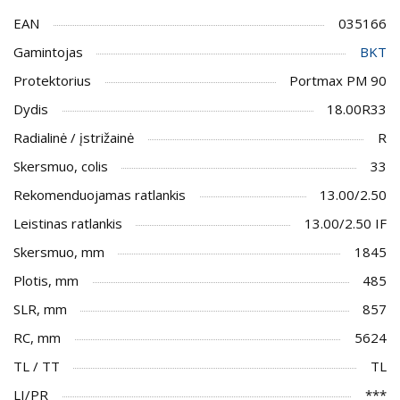
EAN
035166
Gamintojas
BKT
Protektorius
Portmax PM 90
Dydis
18.00R33
Radialinė / įstrižainė
R
Skersmuo, colis
33
Rekomenduojamas ratlankis
13.00/2.50
Leistinas ratlankis
13.00/2.50 IF
Skersmuo, mm
1845
Plotis, mm
485
SLR, mm
857
RC, mm
5624
TL / TT
TL
LI/PR
***