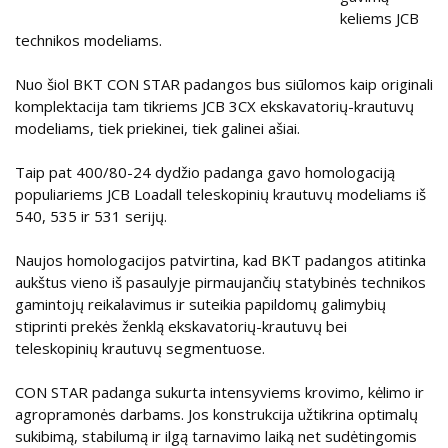
keliems JCB
technikos modeliams.
Nuo šiol BKT CON STAR padangos bus siūlomos kaip originali
komplektacija tam tikriems JCB 3CX ekskavatorių-krautuvų
modeliams, tiek priekinei, tiek galinei ašiai.
Taip pat 400/80-24 dydžio padanga gavo homologaciją
populiariems JCB Loadall teleskopinių krautuvų modeliams iš
540, 535 ir 531 serijų.
Naujos homologacijos patvirtina, kad BKT padangos atitinka
aukštus vieno iš pasaulyje pirmaujančių statybinės technikos
gamintojų reikalavimus ir suteikia papildomų galimybių
stiprinti prekės ženklą ekskavatorių-krautuvų bei
teleskopinių krautuvų segmentuose.
CON STAR padanga sukurta intensyviems krovimo, kėlimo ir
agropramonės darbams. Jos konstrukcija užtikrina optimalų
sukibimą, stabilumą ir ilgą tarnavimo laiką net sudėtingomis