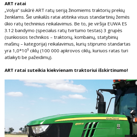
ART ratai
„Volya“ sukūrė ART ratų seriją žinomiems traktorių prekių
ženklams. Šie unikalūs ratai atitinka visus standartinių žemės
ūkio ratų techninius reikalavimus. Be to, jie viršija EUWA ES
3.12 bandymo (specialus ratų tvirtumo testas) 3 grupės
(sunkiosios technikos – traktorių, kombainų, statybinių
mašinų – kategorija) reikalavimus, kurių stiprumo standartas
yra 1,0*10⁵ ciklų (100 000 apkrovos ciklų, kuriuos ratas turi
atlaikyti be pažeidimų).
ART ratai suteikia kiekvienam traktoriui išskirtinumo!