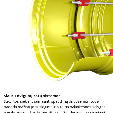
Siaurų dvigubų ratų sistemos
Sukurtos siekiant sumažinti spaudimą dirvožemiui, todėl
padeda mažinti jo suslėgimą ir sukuria palankesnes sąlygas
augalų augimui bei žemės ūkio kultūrų derlingumo didinimui.