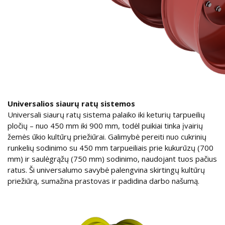
Universalios siaurų ratų sistemos
Universali siaurų ratų sistema palaiko iki keturių tarpueilių
pločių – nuo 450 mm iki 900 mm, todėl puikiai tinka įvairių
žemės ūkio kultūrų priežiūrai. Galimybė pereiti nuo cukrinių
runkelių sodinimo su 450 mm tarpueiliais prie kukurūzų (700
mm) ir saulėgrąžų (750 mm) sodinimo, naudojant tuos pačius
ratus. Ši universalumo savybė palengvina skirtingų kultūrų
priežiūrą, sumažina prastovas ir padidina darbo našumą.