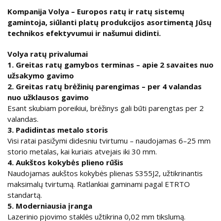
Kompanija
Volya
–
Europos
rat
ų
ir
rat
ų
sistem
ų
gamintoja
,
si
ū
lanti
plat
ų
produkcijos
asortiment
ą
J
ū
s
ų
technikos
efektyvumui
ir
na
š
umui
didinti
.
Volya ratų privalumai
1. Greitas ratų gamybos terminas – apie 2 savaites nuo
užsakymo gavimo
2. Greitas ratų brėžinių parengimas – per 4 valandas
nuo užklausos gavimo
Esant skubiam poreikiui, brėžinys gali būti parengtas per 2
valandas.
3. Padidintas metalo storis
Visi ratai pasižymi didesniu tvirtumu – naudojamas 6–25 mm
storio metalas, kai kuriais atvejais iki 30 mm.
4. Aukštos kokybės plieno rūšis
Naudojamas aukštos kokybės plienas S355J2, užtikrinantis
maksimalų tvirtumą. Ratlankiai gaminami pagal ETRTO
standartą.
5. Moderniausia įranga
Lazerinio pjovimo staklės užtikrina 0,02 mm tikslumą.