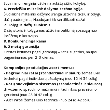
Suvirinimo įrenginiai užtikrina aukštą siūlių kokybę.
6. Preciziška miltelinė dažymo technologija
Šiuolaikinė miltelinio dažymo įranga užtikrina tikslų ir tolygų
dažų padengimą. Naudojami tik sertifikuoti dažai.
7. Tolygus dažų sluoksnis
Dažų storis ir tolygumas užtikrina patikimą apsaugą nuo
įbrėžimų ir korozijos.
8. Konkurencinga kaina
9. 2 metų garantija
Greitas keitimas pagal garantiją – ratui sugedus, naujas
pagaminamas per 2–3 dienas.
Kompanijos produkcijos asortimentas:
-
Pagrindiniai ratai (standartiniai ir siauri)
žemės ūkio
technikai pagal individualų užsakymą (nuo 12 iki 54 colių)
-
Ratų sudvejinimo sistemos (standartinės ir siauros)
dirvožemio spaudimo mažinimui ir technikos pravažumo
gerinimui (nuo 28 iki 42 colių)
-
ART ratai
žemės ūkio technikai (nuo 24 iki 42 colių)