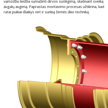
vamzdžiu leidžia sumažinti dirvos suslėgimą, skatinant sveiką
augalų augimą. Paprastas montavimo procesas užtikrina, kad
ratai puikiai išlaikys net ir sunkią žemės ūkio techniką.