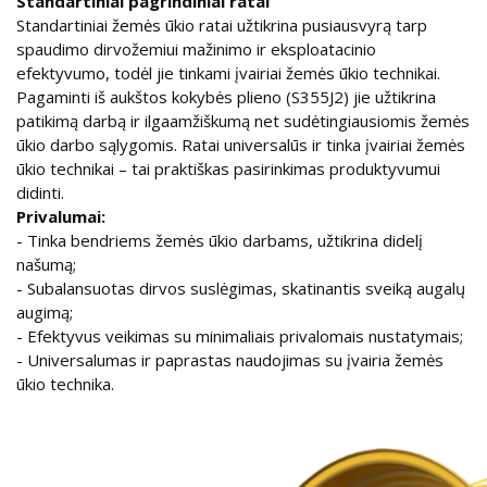
Standartiniai pagrindiniai ratai
Standartiniai žemės ūkio ratai užtikrina pusiausvyrą tarp
spaudimo dirvožemiui mažinimo ir eksploatacinio
efektyvumo, todėl jie tinkami įvairiai žemės ūkio technikai.
Pagaminti iš aukštos kokybės plieno (S355J2) jie užtikrina
patikimą darbą ir ilgaamžiškumą net sudėtingiausiomis žemės
ūkio darbo sąlygomis. Ratai universalūs ir tinka įvairiai žemės
ūkio technikai – tai praktiškas pasirinkimas produktyvumui
didinti.
Privalumai:
- Tinka bendriems žemės ūkio darbams, užtikrina didelį
našumą;
- Subalansuotas dirvos suslėgimas, skatinantis sveiką augalų
augimą;
- Efektyvus veikimas su minimaliais privalomais nustatymais;
- Universalumas ir paprastas naudojimas su įvairia žemės
ūkio technika.