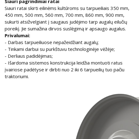
Siauri pagrindiniai ratai
Siauri ratai skirti eilinėms kultūroms su tarpueiliais 350 mm,
450 mm, 500 mm, 560 mm, 700 mm, 860 mm, 900 mm,
sukurti atsižvelgiant į saugaus judėjimo tarp augalų eilučių
poreikį. Jie sumažina dirvos suslėgimą ir apsaugo augalus.
Privalumai:
- Darbas tarpueiliuose nepažeidžiant augalų;
- Tinkami darbui su purkštuvu technologinėje vėžėje;
- Derliaus padidėjimas;
- Išardoma sistemos konstrukcija leidžia montuoti ratus
įvairiose padėtyse ir dirbti nuo 2 iki 6 tarpueilių tuo pačiu
traktoriumi.