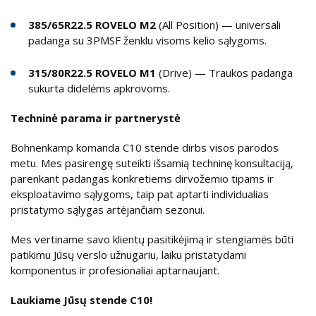
385/65R22.5 ROVELO M2
(All Position) — universali
padanga su 3PMSF ženklu visoms kelio sąlygoms.
315/80R22.5 ROVELO M1
(Drive) — Traukos padanga
sukurta didelėms apkrovoms.
Techninė parama ir partnerystė
Bohnenkamp komanda C10 stende dirbs visos parodos
metu. Mes pasirengę suteikti išsamią techninę konsultaciją,
parenkant padangas konkretiems dirvožemio tipams ir
eksploatavimo sąlygoms, taip pat aptarti individualias
pristatymo sąlygas artėjančiam sezonui.
Mes vertiname savo klientų pasitikėjimą ir stengiamės būti
patikimu Jūsų verslo užnugariu, laiku pristatydami
komponentus ir profesionaliai aptarnaujant.
Laukiame Jūsų stende C10!