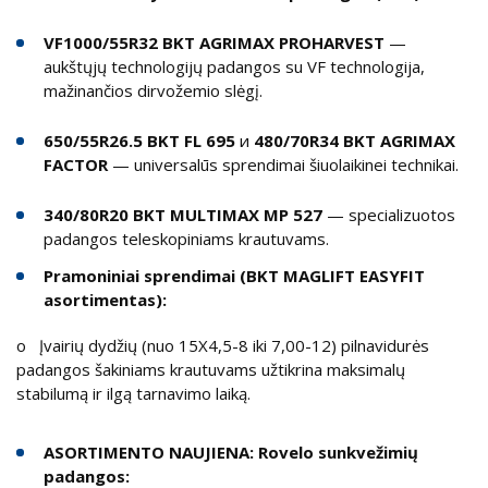
VF1000/55R32 BKT AGRIMAX PROHARVEST
—
aukštųjų technologijų padangos su VF technologija,
mažinančios dirvožemio slėgį.
650/55R26.5 BKT FL 695
и
480/70R34 BKT AGRIMAX
FACTOR
— universalūs sprendimai šiuolaikinei technikai.
340/80R20 BKT MULTIMAX MP 527
— specializuotos
padangos teleskopiniams krautuvams.
Pramoniniai sprendimai (BKT MAGLIFT EASYFIT
asortimentas):
o Įvairių dydžių (nuo 15X4,5-8 iki 7,00-12) pilnavidurės
padangos šakiniams krautuvams užtikrina maksimalų
stabilumą ir ilgą tarnavimo laiką.
ASORTIMENTO NAUJIENA: Rovelo sunkvežimių
padangos: