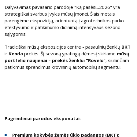
Dalyvavimas pavasario parodoje "Ką pasėsi...2026" yra
strategiškai svarbus įvykis mūsų įmonei. Šiais metais
parengėme ekspoziciją, orientuotą į agrotechnikos parko
efektyvumo ir patikimumo didinimą intensyvaus sezono
sąlygomis.
Tradiciškai mūsų ekspozicijos centre - pasaulinių ženklų
BKT
ir
Kenda
prekės. Šį sezoną ypatingą dėmesį skiriame
mūsų
portfelio naujienai – prekės ženklui "Rovelo
", siūlančiam
patikimus sprendimus krovininių automobilių segmentui.
Pagrindiniai parodos eksponatai:
Premium kokybės žemės ūkio padangos (BKT):