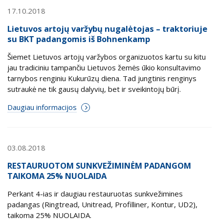
17.10.2018
Lietuvos artojų varžybų nugalėtojas – traktoriuje
su BKT padangomis iš Bohnenkamp
Šiemet Lietuvos artojų varžybos organizuotos kartu su kitu
jau tradiciniu tampančiu Lietuvos žemės ūkio konsultavimo
tarnybos renginiu Kukurūzų diena. Tad jungtinis renginys
sutraukė ne tik gausų dalyvių, bet ir sveikintojų būrį.
Daugiau informacijos
03.08.2018
RESTAURUOTOM SUNKVEŽIMINĖM PADANGOM
TAIKOMA 25% NUOLAIDA
Perkant 4-ias ir daugiau restauruotas sunkvežimines
padangas (Ringtread, Unitread, Profilliner, Kontur, UD2),
taikoma 25% NUOLAIDA.