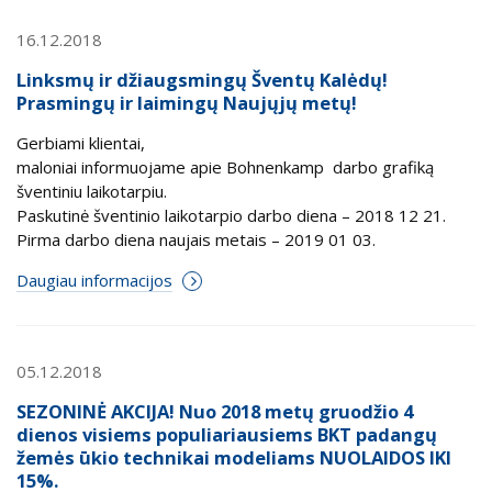
16.12.2018
Linksmų ir džiaugsmingų Šventų Kalėdų!
Prasmingų ir laimingų Naujųjų metų!
Gerbiami klientai,
maloniai informuojame apie Bohnenkamp darbo grafiką
šventiniu laikotarpiu.
Paskutinė šventinio laikotarpio darbo diena – 2018 12 21.
Pirma darbo diena naujais metais – 2019 01 03.
Daugiau informacijos
05.12.2018
SEZONINĖ AKCIJA! Nuo 2018 metų gruodžio 4
dienos visiems populiariausiems BKT padangų
žemės ūkio technikai modeliams NUOLAIDOS IKI
15%.