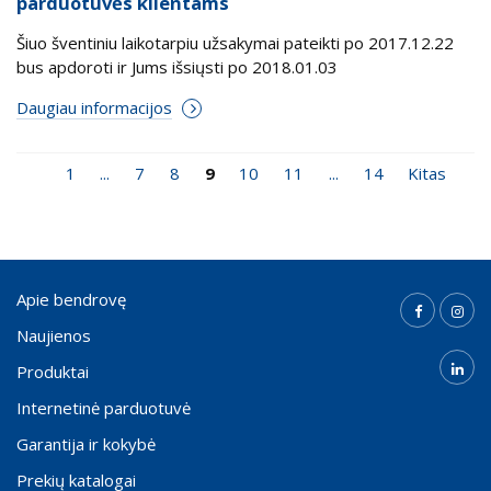
parduotuvės klientams
Šiuo šventiniu laikotarpiu užsakymai pateikti po 2017.12.22
bus apdoroti ir Jums išsiųsti po 2018.01.03
Daugiau informacijos
1
...
7
8
9
10
11
...
14
Kitas
Apie bendrovę
Naujienos
Produktai
Internetinė parduotuvė
Garantija ir kokybė
Prekių katalogai