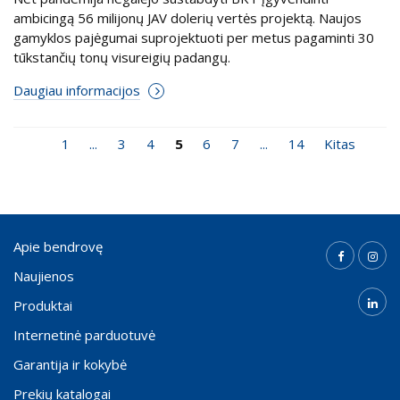
ambicingą 56 milijonų JAV dolerių vertės projektą. Naujos
gamyklos pajėgumai suprojektuoti per metus pagaminti 30
tūkstančių tonų visureigių padangų.
Daugiau informacijos
1
...
3
4
5
6
7
...
14
Kitas
Apie bendrovę
Naujienos
Produktai
Internetinė parduotuvė
Garantija ir kokybė
Prekių katalogai