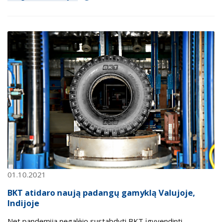
01.10.2021
BKT atidaro naują padangų gamyklą Valujoje,
Indijoje
Net pandemija negalėjo sustabdyti BKT įgyvendinti