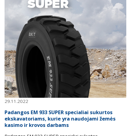
29.11.2022
Padangos EM 933 SUPER specialiai sukurtos
ekskavatoriams, kurie yra naudojami žemės
kasimo ir krovos darbams
Padangos EM 933 SUPER specialiai sukurtos