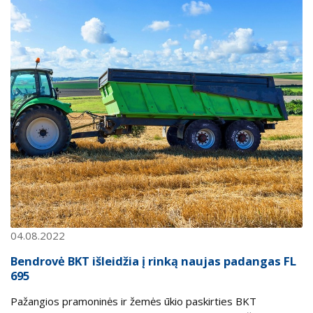
04.08.2022
Bendrovė BKT išleidžia į rinką naujas padangas FL
695
Pažangios pramoninės ir žemės ūkio paskirties BKT