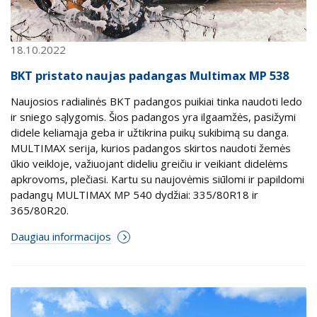
18.10.2022
BKT pristato naujas padangas Multimax MP 538
Naujosios radialinės BKT padangos puikiai tinka naudoti ledo
ir sniego sąlygomis. Šios padangos yra ilgaamžės, pasižymi
didele keliamąja geba ir užtikrina puikų sukibimą su danga.
MULTIMAX serija, kurios padangos skirtos naudoti žemės
ūkio veikloje, važiuojant dideliu greičiu ir veikiant didelėms
apkrovoms, plečiasi. Kartu su naujovėmis siūlomi ir papildomi
padangų MULTIMAX MP 540 dydžiai: 335/80R18 ir
365/80R20.
Daugiau informacijos