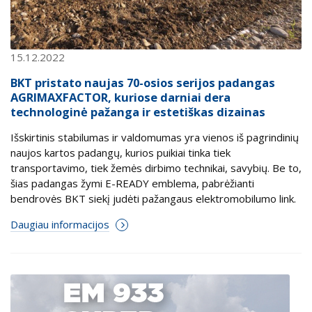
15.12.2022
BKT pristato naujas 70-osios serijos padangas
AGRIMAXFACTOR, kuriose darniai dera
technologinė pažanga ir estetiškas dizainas
Išskirtinis stabilumas ir valdomumas yra vienos iš pagrindinių
naujos kartos padangų, kurios puikiai tinka tiek
transportavimo, tiek žemės dirbimo technikai, savybių. Be to,
šias padangas žymi E-READY emblema, pabrėžianti
bendrovės BKT siekį judėti pažangaus elektromobilumo link.
Daugiau informacijos