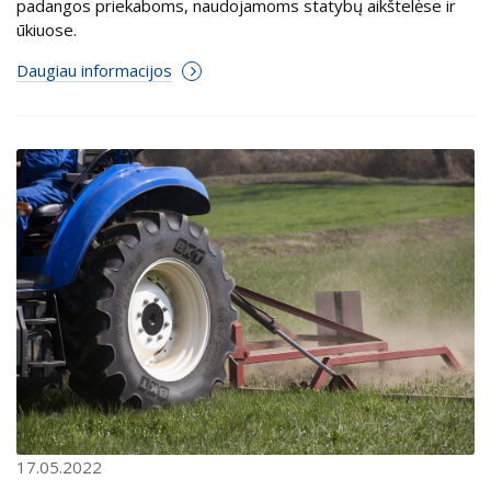
padangos priekaboms, naudojamoms statybų aikštelėse ir
ūkiuose.
Daugiau informacijos
17.05.2022