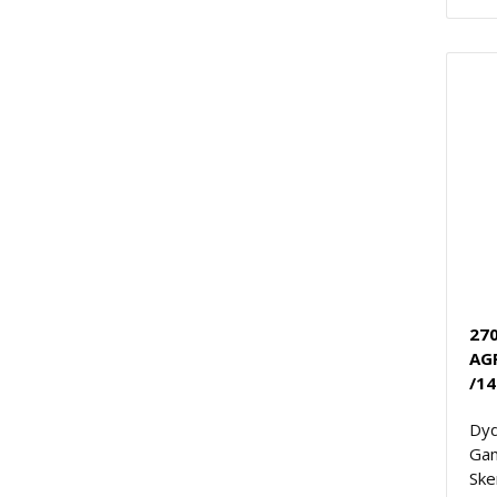
270
AG
/14
Dyd
Gam
Ske