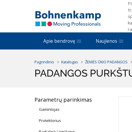
P
tr
sp
ka
ra
Apie bendrovę
Naujienos
Pagrindinis
Katalogas
ŽEMĖS ŪKIO PADANGOS
PADANGOS PURKŠT
Parametrų parinkimas
Gamintojas
Protektorius
Radialinė / įstrižainė