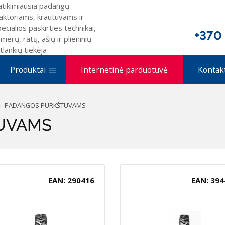
atikimiausia padangų
aktoriams, krautuvams ir
ecialios paskirties technikai,
+370
merų, ratų, ašių ir plieninių
tlankių tiekėja
Produktai
Internetinė parduotuvė
Kontak
PADANGOS PURKŠTUVAMS
UVAMS
EAN: 290416
EAN: 394