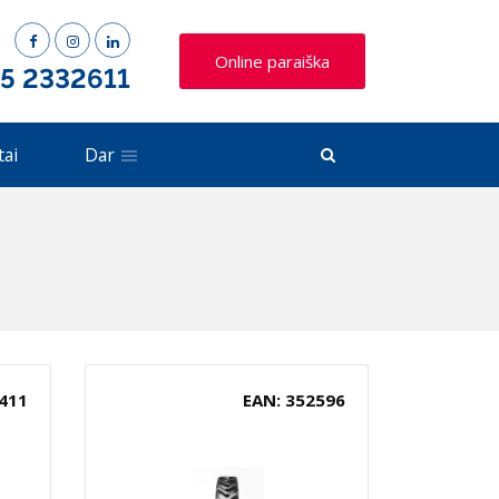
Online paraiška
 5 2332611
tai
Dar
411
EAN: 352596