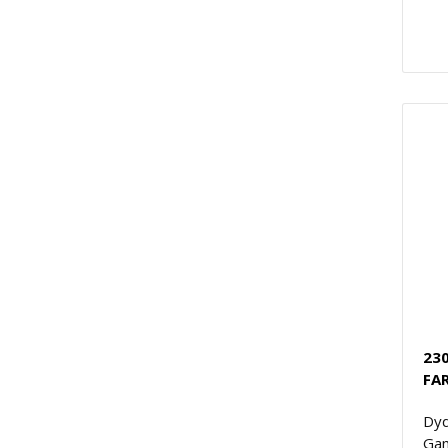
230
FA
Dyd
Gam