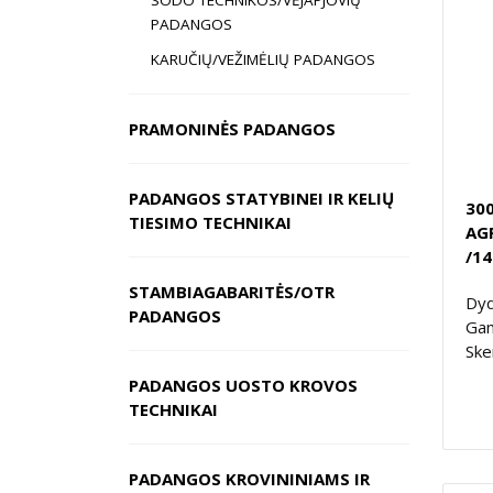
SODO TECHNIKOS/VĖJAPJOVIŲ
PADANGOS
KARUČIŲ/VEŽIMĖLIŲ PADANGOS
PRAMONINĖS PADANGOS
PADANGOS STATYBINEI IR KELIŲ
300
TIESIMO TECHNIKAI
AG
/14
STAMBIAGABARITĖS/OTR
Dyd
PADANGOS
Gam
Ske
PADANGOS UOSTO KROVOS
TECHNIKAI
PADANGOS KROVININIAMS IR