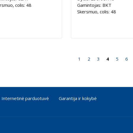
rsmuo, colis: 48
Gamintojas: BKT
Skersmuo, colis: 48
1
2
3
4
5
6
Internetinė parduotuvė
Garantija ir kokybė