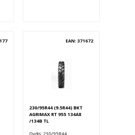
177
EAN: 371672
230/95R44 (9.5R44) BKT
AGRIMAX RT 955 134A8
/134B TL
Dydis: 230/95R44