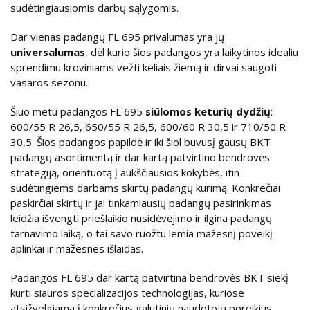
sudėtingiausiomis darbų sąlygomis.
Dar vienas padangų FL 695 privalumas yra jų
universalumas
, dėl kurio šios padangos yra laikytinos idealiu
sprendimu kroviniams vežti keliais žiemą ir dirvai saugoti
vasaros sezonu.
Šiuo metu padangos FL 695
siūlomos keturių dydžių
:
600/55 R 26,5, 650/55 R 26,5, 600/60 R 30,5 ir 710/50 R
30,5. Šios padangos papildė ir iki šiol buvusį gausų BKT
padangų asortimentą ir dar kartą patvirtino bendrovės
strategiją, orientuotą į aukščiausios kokybės, itin
sudėtingiems darbams skirtų padangų kūrimą. Konkrečiai
paskirčiai skirtų ir jai tinkamiausių padangų pasirinkimas
leidžia išvengti priešlaikio nusidėvėjimo ir ilgina padangų
tarnavimo laiką, o tai savo ruožtu lemia mažesnį poveikį
aplinkai ir mažesnes išlaidas.
Padangos FL 695 dar kartą patvirtina bendrovės BKT siekį
kurti siauros specializacijos technologijas, kuriose
atsižvelgiama į konkrečius galutinių naudotojų poreikius.