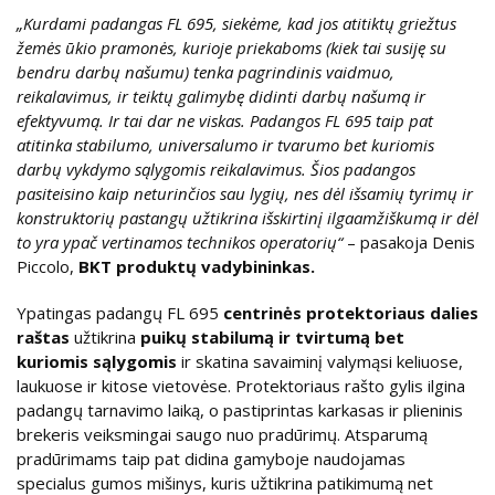
„Kurdami padangas FL 695, siekėme, kad jos atitiktų griežtus
žemės ūkio pramonės, kurioje priekaboms (kiek tai susiję su
bendru darbų našumu) tenka pagrindinis vaidmuo,
reikalavimus, ir teiktų galimybę didinti darbų našumą ir
efektyvumą. Ir tai dar ne viskas. Padangos FL 695 taip pat
atitinka stabilumo, universalumo ir tvarumo bet kuriomis
darbų vykdymo sąlygomis reikalavimus. Šios padangos
pasiteisino kaip neturinčios sau lygių, nes dėl išsamių tyrimų ir
konstruktorių pastangų užtikrina išskirtinį ilgaamžiškumą ir dėl
to yra ypač vertinamos technikos operatorių“
– pasakoja Denis
Piccolo,
BKT produktų vadybininkas.
Ypatingas padangų FL 695
centrinės protektoriaus dalies
raštas
užtikrina
puikų stabilumą ir tvirtumą bet
kuriomis sąlygomis
ir skatina savaiminį valymąsi keliuose,
laukuose ir kitose vietovėse. Protektoriaus rašto gylis ilgina
padangų tarnavimo laiką, o pastiprintas karkasas ir plieninis
brekeris veiksmingai saugo nuo pradūrimų. Atsparumą
pradūrimams taip pat didina gamyboje naudojamas
specialus gumos mišinys, kuris užtikrina patikimumą net