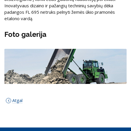
Inovatyvaus dizaino ir pažangių techninių savybių dėka
padangos FL 695 netruks pelnyti žemės ūkio pramonės
etalono vardą.
Foto galerija
Atgal