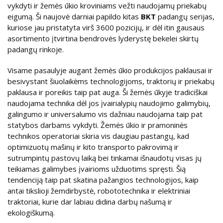
vykdyti ir žemės ūkio kroviniams vežti naudojamų priekabų
eigumą. Ši naujovė darniai papildo kitas
BKT
padangų serijas,
kuriose jau pristatyta virš 3600 pozicijų, ir dėl itin gausaus
asortimento įtvirtina bendrovės lyderystę bekelei skirtų
padangų rinkoje.
Visame pasaulyje augant žemės ūkio produkcijos paklausai ir
besivystant šiuolaikėms technologijoms, traktorių ir priekabų
paklausa ir poreikis taip pat auga. Ši žemės ūkyje tradiciškai
naudojama technika dėl jos įvairialypių naudojimo galimybių,
galingumo ir universalumo vis dažniau naudojama taip pat
statybos darbams vykdyti. Žemės ūkio ir pramoninės
technikos operatoriai skiria vis daugiau pastangų, kad
optimizuotų mašinų ir kito transporto pakrovimą ir
sutrumpintų pastovų laiką bei tinkamai išnaudotų visas jų
teikiamas galimybes įvairioms užduotims spręsti. Šią
tendenciją taip pat skatina pažangios technologijos, kaip
antai tikslioji žemdirbystė, robototechnika ir elektriniai
traktoriai, kurie dar labiau didina darbų našumą ir
ekologiškumą.