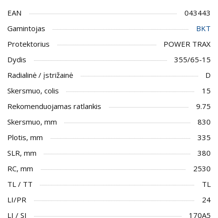
EAN
043443
Gamintojas
BKT
Protektorius
POWER TRAX
Dydis
355/65-15
Radialinė / įstrižainė
D
Skersmuo, colis
15
Rekomenduojamas ratlankis
9.75
Skersmuo, mm
830
Plotis, mm
335
SLR, mm
380
RC, mm
2530
TL / TT
TL
LI/PR
24
LI / SI
170A5