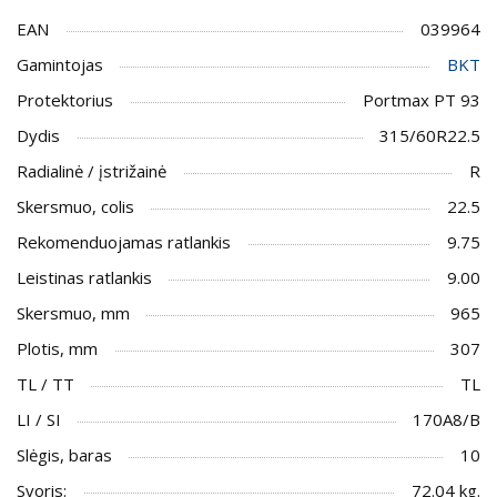
EAN
039964
Gamintojas
BKT
Protektorius
Portmax PT 93
Dydis
315/60R22.5
Radialinė / įstrižainė
R
Skersmuo, colis
22.5
Rekomenduojamas ratlankis
9.75
Leistinas ratlankis
9.00
Skersmuo, mm
965
Plotis, mm
307
TL / TT
TL
LI / SI
170A8/B
Slėgis, baras
10
Svoris:
72.04 kg.