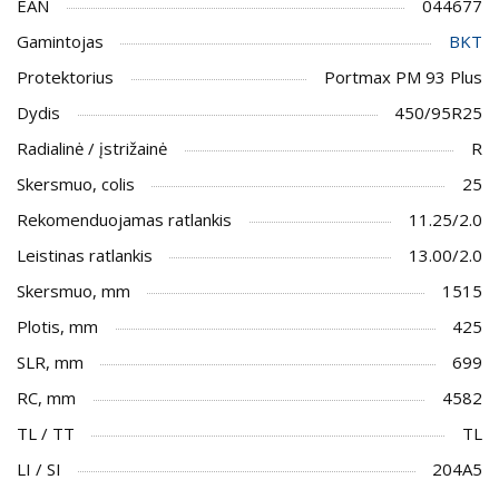
EAN
044677
Gamintojas
BKT
Protektorius
Portmax PM 93 Plus
Dydis
450/95R25
Radialinė / įstrižainė
R
Skersmuo, colis
25
Rekomenduojamas ratlankis
11.25/2.0
Leistinas ratlankis
13.00/2.0
Skersmuo, mm
1515
Plotis, mm
425
SLR, mm
699
RC, mm
4582
TL / TT
TL
LI / SI
204A5