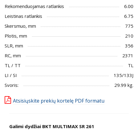
Rekomenduojamas ratlankis
6.00
Leistinas ratlankis
6.75
Skersmuo, mm
775
Plotis, mm
210
SLR, mm
356
RC, mm
2371
TL / TT
TL
LI / SI
135/133J
Svoris:
29.99 kg.
Atsisiųskite prekių kortelę PDF formatu
Galimi dydžiai BKT MULTIMAX SR 261