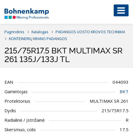
Pagrindinis
Katalogas
PADANGOS UOSTO KROVOS TECHNIKAI
KONTEINERIŲ KRANO PADANGOS
215/75R17.5 BKT MULTIMAX SR
261 135J/133J TL
EAN
044093
Gamintojas
BKT
Protektorius
MULTIMAX SR 261
Dydis
215/75R17.5
Radialinė / įstrižainė
R
Skersmuo, colis
17.5