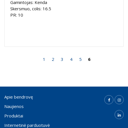
Gamintojas: Kenda
Skersmuo, colis: 16.5
PR: 10
1
2
3
4
5
6
Apie bendrovę
Naujienos
Produktai
Internetinė parduotuvė