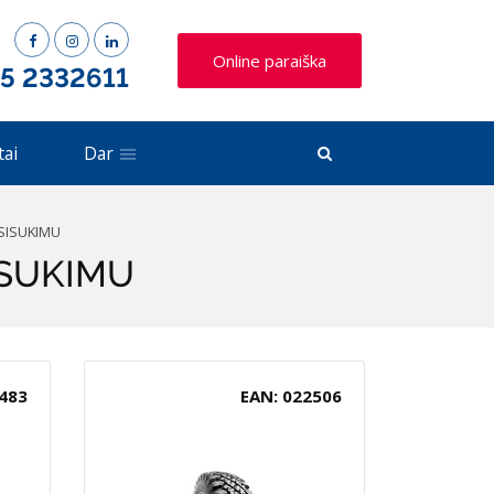
Online paraiška
 5 2332611
tai
Dar
SISUKIMU
ISUKIMU
483
EAN: 022506