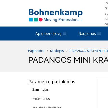
P
tr
sp
ka
ra
Apie bendrovę
Naujienos
Pagrindinis
Katalogas
PADANGOS STATYBINEI IR K
PADANGOS MINI KR
Parametrų parinkimas
Gamintojas
Protektorius
Radialinė / įstrižainė