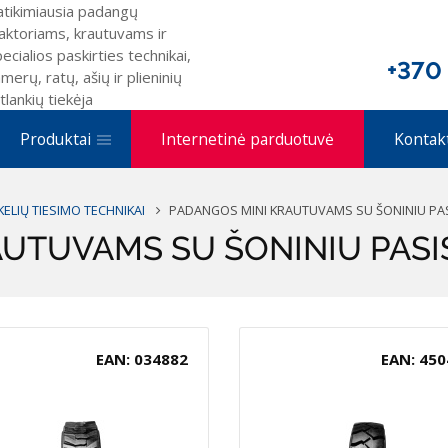
atikimiausia padangų
aktoriams, krautuvams ir
ecialios paskirties technikai,
+370
merų, ratų, ašių ir plieninių
tlankių tiekėja
Produktai
Internetinė parduotuvė
Kontak
ELIŲ TIESIMO TECHNIKAI
PADANGOS MINI KRAUTUVAMS SU ŠONINIU PA
AUTUVAMS SU ŠONINIU PAS
EAN: 034882
EAN: 450