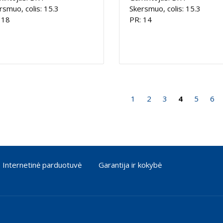
rsmuo, colis: 15.3
Skersmuo, colis: 15.3
 18
PR: 14
1
2
3
4
5
6
Internetinė parduotuvė
Garantija ir kokybė