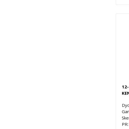
12-
KE
Dyd
Gam
Ske
PR: