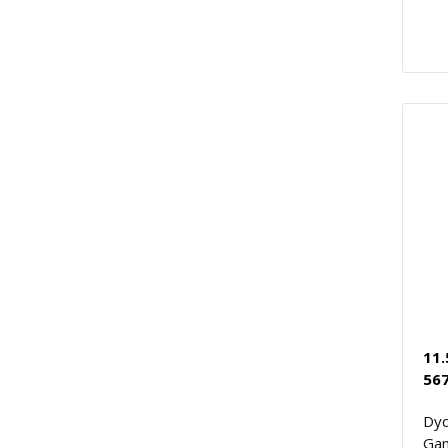
11.
567
Dyd
Gam