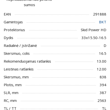
sumos
EAN
291888
Gamintojas
BKT
Protektorius
Skid Power HD
Dydis
33x15.50-16.5
Radialinė / įstrižainė
D
Skersmuo, colis
16.5
Rekomenduojamas ratlankis
13.00
Leistinas ratlankis
12.00
Skersmuo, mm
838
Plotis, mm
394
SLR, mm
387
RC, mm
2563
TL / TT
TL