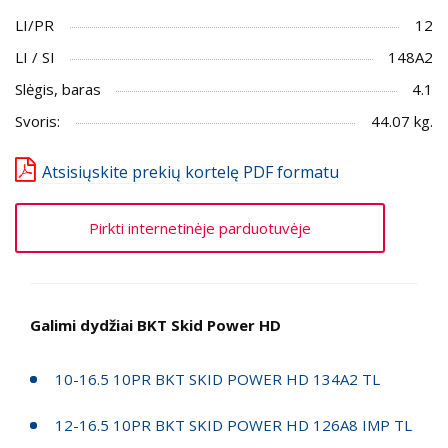
LI/PR
12
LI / SI
148A2
Slėgis, baras
4.1
Svoris:
44.07 kg.
Atsisiųskite prekių kortelę PDF formatu
Pirkti internetinėje parduotuvėje
Galimi dydžiai BKT Skid Power HD
10-16.5 10PR BKT SKID POWER HD 134A2 TL
12-16.5 10PR BKT SKID POWER HD 126A8 IMP TL