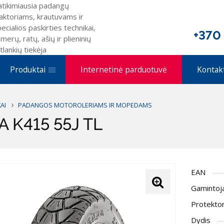
atikimiausia padangų
aktoriams, krautuvams ir
ecialios paskirties technikai,
+370
merų, ratų, ašių ir plieninių
tlankių tiekėja
Produktai
Internetinė parduotuvė
Kontak
AI
PADANGOS MOTOROLERIAMS IR MOPEDAMS
 K415 55J TL
EAN
Gamintoj
Protektor
Dydis