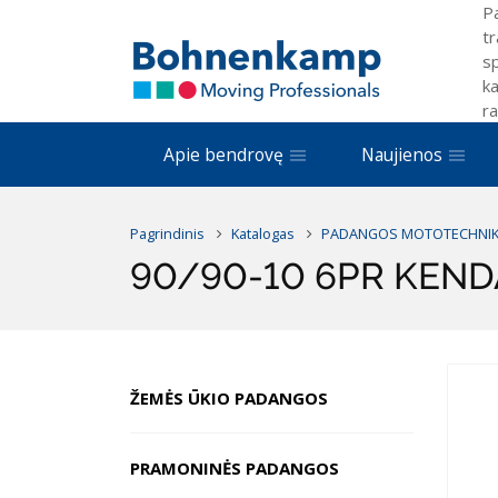
P
tr
sp
ka
ra
Apie bendrovę
Naujienos
Pagrindinis
Katalogas
PADANGOS MOTOTECHNIK
90/90-10 6PR KENDA
ŽEMĖS ŪKIO PADANGOS
PRAMONINĖS PADANGOS