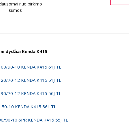
klausomai nuo pirkimo
sumos
imi dydžiai Kenda K415
100/90-10 KENDA K415 61J TL
120/70-12 KENDA K415 51J TL
130/70-12 KENDA K415 56J TL
3.50-10 KENDA K415 56L TL
90/90-10 6PR KENDA K415 55J TL