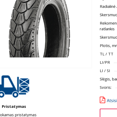
Radialinė 
Skersmuo,
Rekomen
ratlankis
Skersmu
Plotis, m
TL / TT
LI/PR
LI / SI
Slėgis, ba
Svoris:
Atsis
Pristatymas
kamas pristatymas