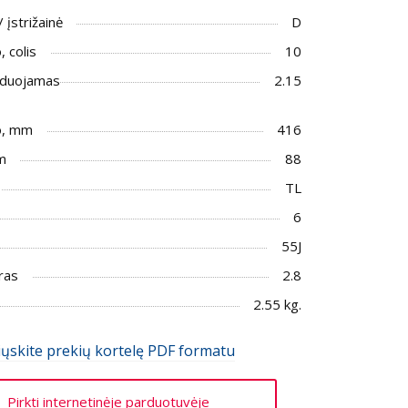
/ įstrižainė
D
 colis
10
duojamas
2.15
o, mm
416
m
88
TL
6
55J
ras
2.8
2.55 kg.
iųskite prekių kortelę PDF formatu
Pirkti internetinėje parduotuvėje