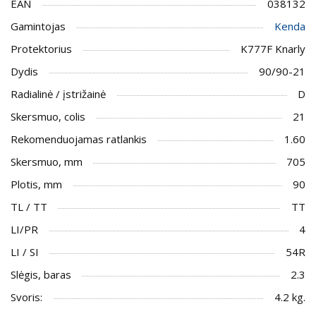
EAN
038132
Gamintojas
Kenda
Protektorius
K777F Knarly
Dydis
90/90-21
Radialinė / įstrižainė
D
Skersmuo, colis
21
Rekomenduojamas ratlankis
1.60
Skersmuo, mm
705
Plotis, mm
90
TL / TT
TT
LI/PR
4
LI / SI
54R
Slėgis, baras
2.3
Svoris:
4.2 kg.