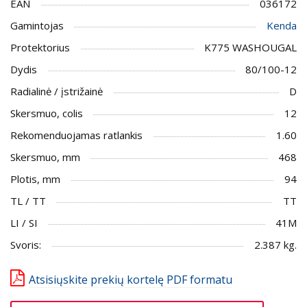
EAN
036172
Gamintojas
Kenda
Protektorius
K775 WASHOUGAL
Dydis
80/100-12
Radialinė / įstrižainė
D
Skersmuo, colis
12
Rekomenduojamas ratlankis
1.60
Skersmuo, mm
468
Plotis, mm
94
TL / TT
TT
LI / SI
41M
Svoris:
2.387 kg.
Atsisiųskite prekių kortelę PDF formatu