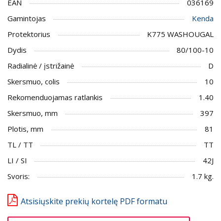
EAN
036169
Gamintojas
Kenda
Protektorius
K775 WASHOUGAL
Dydis
80/100-10
Radialinė / įstrižainė
D
Skersmuo, colis
10
Rekomenduojamas ratlankis
1.40
Skersmuo, mm
397
Plotis, mm
81
TL / TT
TT
LI / SI
42J
Svoris:
1.7 kg.
Atsisiųskite prekių kortelę PDF formatu