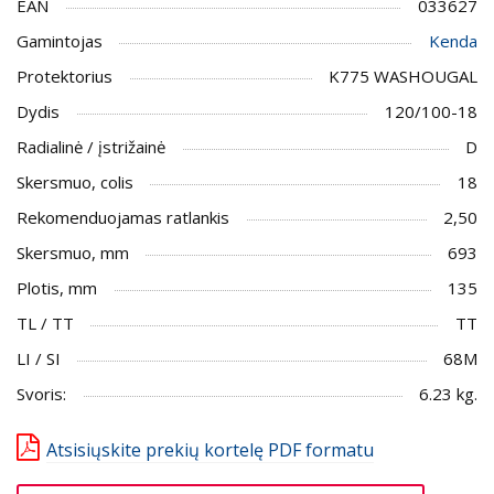
EAN
033627
Gamintojas
Kenda
Protektorius
K775 WASHOUGAL
Dydis
120/100-18
Radialinė / įstrižainė
D
Skersmuo, colis
18
Rekomenduojamas ratlankis
2,50
Skersmuo, mm
693
Plotis, mm
135
TL / TT
TT
LI / SI
68M
Svoris:
6.23 kg.
Atsisiųskite prekių kortelę PDF formatu