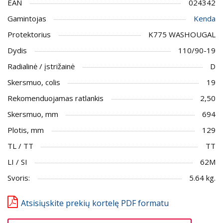
EAN
024342
Gamintojas
Kenda
Protektorius
K775 WASHOUGAL
Dydis
110/90-19
Radialinė / įstrižainė
D
Skersmuo, colis
19
Rekomenduojamas ratlankis
2,50
Skersmuo, mm
694
Plotis, mm
129
TL / TT
TT
LI / SI
62M
Svoris:
5.64 kg.
Atsisiųskite prekių kortelę PDF formatu