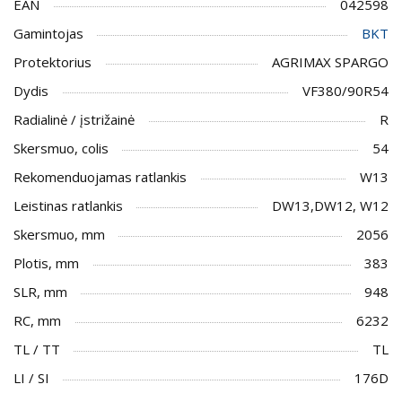
EAN
042598
Gamintojas
BKT
Protektorius
AGRIMAX SPARGO
Dydis
VF380/90R54
Radialinė / įstrižainė
R
Skersmuo, colis
54
Rekomenduojamas ratlankis
W13
Leistinas ratlankis
DW13,DW12, W12
Skersmuo, mm
2056
Plotis, mm
383
SLR, mm
948
RC, mm
6232
TL / TT
TL
LI / SI
176D