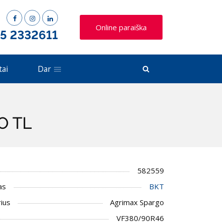
Online paraiška
 5 2332611
tai
Dar
O TL
582559
as
BKT
ius
Agrimax Spargo
VF380/90R46