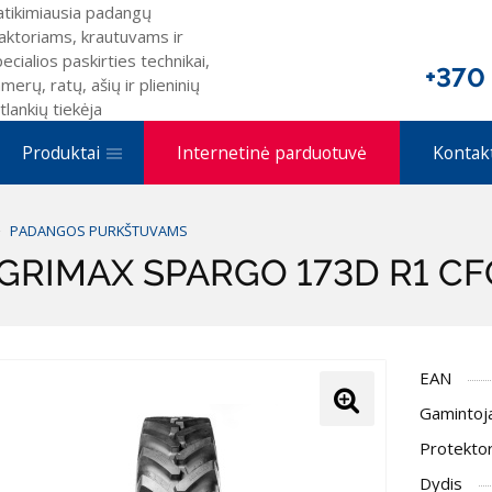
atikimiausia padangų
aktoriams, krautuvams ir
ecialios paskirties technikai,
+370
merų, ratų, ašių ir plieninių
tlankių tiekėja
Produktai
Internetinė parduotuvė
Kontak
PADANGOS PURKŠTUVAMS
GRIMAX SPARGO 173D R1 CF
EAN
Gamintoj
Protektor
Dydis