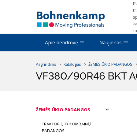
P
tr
sp
ka
ra
Apie bendrovę
Naujienos
Pagrindinis
Katalogas
ŽEMĖS ŪKIO PADANGOS
VF380/90R46 BKT A
ŽEMĖS ŪKIO PADANGOS
TRAKTORIŲ IR KOMBAINŲ
PADANGOS