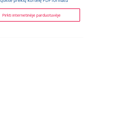
iųskite prekių kortelę PDF formatu
Pirkti internetinėje parduotuvėje