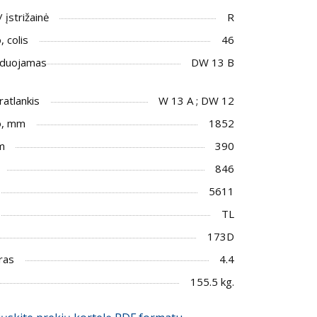
/ įstrižainė
R
 colis
46
duojamas
DW 13 B
ratlankis
W 13 A ; DW 12
o, mm
1852
m
390
846
5611
TL
173D
ras
4.4
155.5 kg.