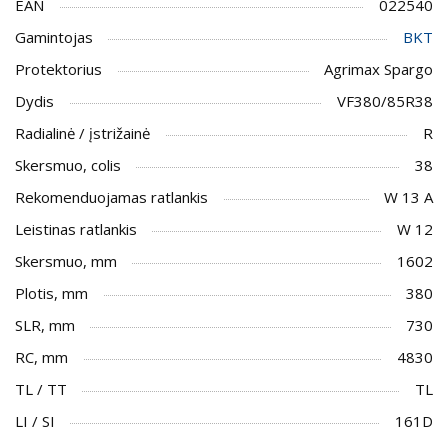
EAN
022540
Gamintojas
BKT
Protektorius
Agrimax Spargo
Dydis
VF380/85R38
Radialinė / įstrižainė
R
Skersmuo, colis
38
Rekomenduojamas ratlankis
W 13 A
Leistinas ratlankis
W 12
Skersmuo, mm
1602
Plotis, mm
380
SLR, mm
730
RC, mm
4830
TL / TT
TL
LI / SI
161D