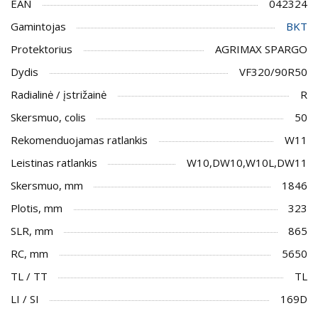
EAN
042324
Gamintojas
BKT
Protektorius
AGRIMAX SPARGO
Dydis
VF320/90R50
Radialinė / įstrižainė
R
Skersmuo, colis
50
Rekomenduojamas ratlankis
W11
Leistinas ratlankis
W10,DW10,W10L,DW11
Skersmuo, mm
1846
Plotis, mm
323
SLR, mm
865
RC, mm
5650
TL / TT
TL
LI / SI
169D